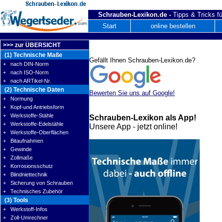
Schrauben-Lexikon.de -
Tipps & Tricks fü
Start
online bestellen
>>> zur ÜBERSICHT
(1) Technische Maße
Gefällt Ihnen Schrauben-Lexikon.de?
+ nach DIN-Norm
+ nach ISO-Norm
+ nach ARTikel-Nr.
(2) Technische Daten
Bewerten Sie uns auf Google!
+ Normung
+ Kopf-und Antriebsform
+ Werkstoffe-Stähle
Schrauben-Lexikon als App!
+ Werkstoffe-Edelstähle
Unsere App - jetzt online!
+ Werkstoffe-Oberflächen
+ Bitaufnahmen
+ Gewinde
+ Zollmaße
+ Korrosionsschutz
+ Blindniettechnik
+ Sicherung von Schrauben
+ Technisches Zubehör
(3) Tools
+ Werkstoff-Infos
+ Zoll-Umrechner