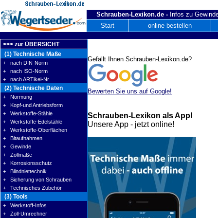
Schrauben-Lexikon.de -
Infos zu Gewinde
Start
online bestellen
>>> zur ÜBERSICHT
(1) Technische Maße
Gefällt Ihnen Schrauben-Lexikon.de?
+ nach DIN-Norm
+ nach ISO-Norm
+ nach ARTikel-Nr.
(2) Technische Daten
Bewerten Sie uns auf Google!
+ Normung
+ Kopf-und Antriebsform
+ Werkstoffe-Stähle
Schrauben-Lexikon als App!
+ Werkstoffe-Edelstähle
Unsere App - jetzt online!
+ Werkstoffe-Oberflächen
+ Bitaufnahmen
+ Gewinde
+ Zollmaße
+ Korrosionsschutz
+ Blindniettechnik
+ Sicherung von Schrauben
+ Technisches Zubehör
(3) Tools
+ Werkstoff-Infos
+ Zoll-Umrechner