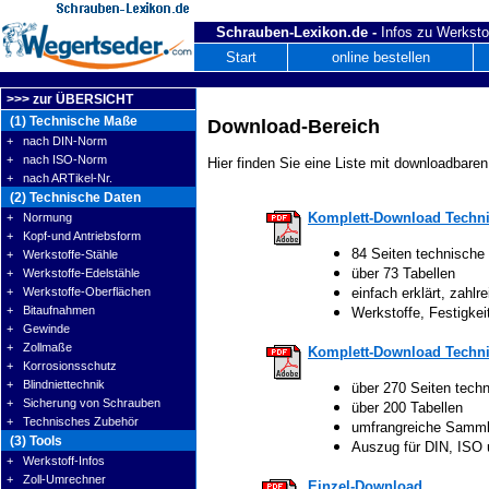
Schrauben-Lexikon.de -
Infos zu Werksto
Start
online bestellen
>>> zur ÜBERSICHT
(1) Technische Maße
Download-Bereich
+ nach DIN-Norm
+ nach ISO-Norm
Hier finden Sie eine Liste mit downloadbaren
+ nach ARTikel-Nr.
(2) Technische Daten
Komplett-Download Techni
+ Normung
+ Kopf-und Antriebsform
84 Seiten technische
+ Werkstoffe-Stähle
über 73 Tabellen
+ Werkstoffe-Edelstähle
+ Werkstoffe-Oberflächen
einfach erklärt, zahlre
+ Bitaufnahmen
Werkstoffe, Festigke
+ Gewinde
+ Zollmaße
Komplett-Download Techni
+ Korrosionsschutz
+ Blindniettechnik
über 270 Seiten tech
+ Sicherung von Schrauben
über 200 Tabellen
+ Technisches Zubehör
umfrangreiche Samm
(3) Tools
Auszug für DIN, ISO
+ Werkstoff-Infos
+ Zoll-Umrechner
Einzel-Download