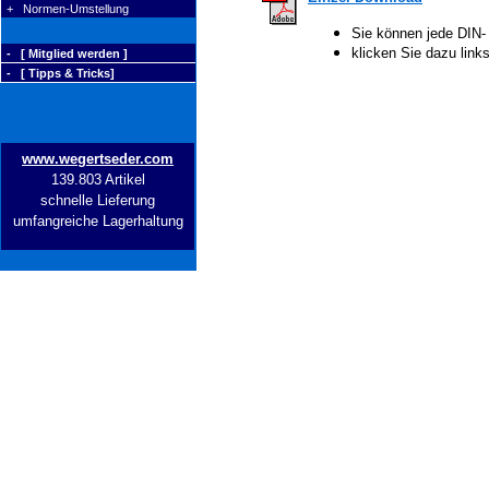
+ Normen-Umstellung
Sie können jede DIN-
klicken Sie dazu lin
- [ Mitglied werden ]
- [ Tipps & Tricks]
www.wegertseder.com
139.803 Artikel
schnelle Lieferung
umfangreiche Lagerhaltung