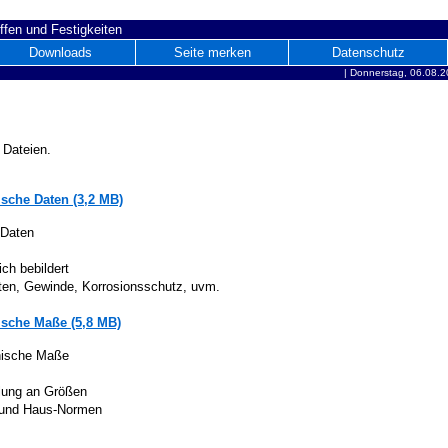
ffen und Festigkeiten
Downloads
Seite merken
Datenschutz
|
Donnerstag, 06.08.2
 Dateien.
sche Daten (3,2 MB)
 Daten
ich bebildert
iten, Gewinde, Korrosionsschutz, uvm.
sche Maße (5,8 MB)
nische Maße
lung an Größen
 und Haus-Normen