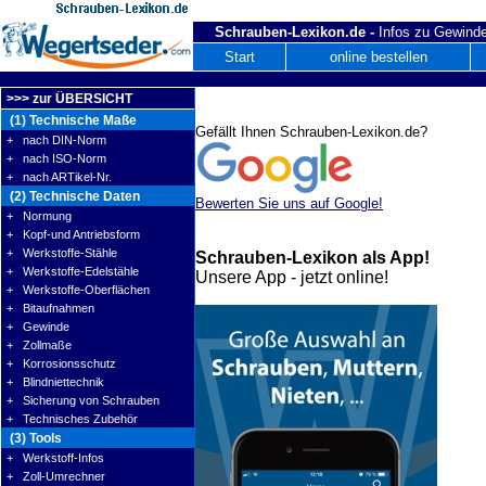
Schrauben-Lexikon.de -
Infos zu Gewinde
Start
online bestellen
>>> zur ÜBERSICHT
(1) Technische Maße
Gefällt Ihnen Schrauben-Lexikon.de?
+ nach DIN-Norm
+ nach ISO-Norm
+ nach ARTikel-Nr.
(2) Technische Daten
Bewerten Sie uns auf Google!
+ Normung
+ Kopf-und Antriebsform
+ Werkstoffe-Stähle
Schrauben-Lexikon als App!
+ Werkstoffe-Edelstähle
Unsere App - jetzt online!
+ Werkstoffe-Oberflächen
+ Bitaufnahmen
+ Gewinde
+ Zollmaße
+ Korrosionsschutz
+ Blindniettechnik
+ Sicherung von Schrauben
+ Technisches Zubehör
(3) Tools
+ Werkstoff-Infos
+ Zoll-Umrechner