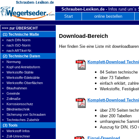
Schrauben-Lexikon.de -
Infos rund um´s
Start
online bestellen
>>> zur ÜBERSICHT
(1) Technische Maße
Download-Bereich
+ nach DIN-Norm
+ nach ISO-Norm
Hier finden Sie eine Liste mit downloadbaren
+ nach ARTikel-Nr.
(2) Technische Daten
Komplett-Download Techni
+ Normung
+ Kopf-und Antriebsform
84 Seiten technische
+ Werkstoffe-Stähle
über 73 Tabellen
+ Werkstoffe-Edelstähle
+ Werkstoffe-Oberflächen
einfach erklärt, zahlre
+ Bitaufnahmen
Werkstoffe, Festigke
+ Gewinde
+ Zollmaße
Komplett-Download Techni
+ Korrosionsschutz
+ Blindniettechnik
über 270 Seiten tech
+ Sicherung von Schrauben
über 200 Tabellen
+ Technisches Zubehör
umfrangreiche Samm
(3) Tools
Auszug für DIN, ISO
+ Werkstoff-Infos
+ Zoll-Umrechner
Einzel-Download