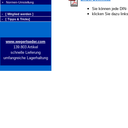
+ Normen-Umstellung
Sie können jede DIN-
klicken Sie dazu lin
- [ Mitglied werden ]
- [ Tipps & Tricks]
www.wegertseder.com
139.803 Artikel
schnelle Lieferung
umfangreiche Lagerhaltung