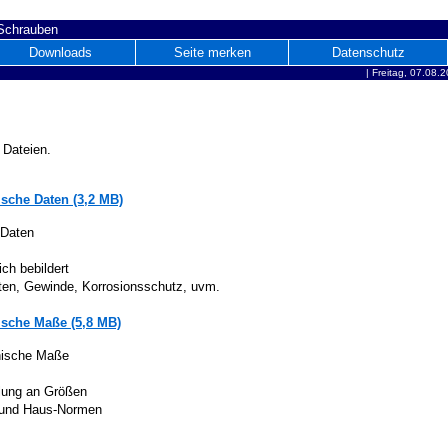
 Schrauben
Downloads
Seite merken
Datenschutz
|
Freitag, 07.08.
 Dateien.
sche Daten (3,2 MB)
 Daten
ich bebildert
iten, Gewinde, Korrosionsschutz, uvm.
sche Maße (5,8 MB)
nische Maße
lung an Größen
 und Haus-Normen