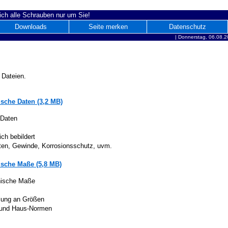
ich alle Schrauben nur um Sie!
Downloads
Seite merken
Datenschutz
|
Donnerstag, 06.08.2
 Dateien.
sche Daten (3,2 MB)
 Daten
ich bebildert
iten, Gewinde, Korrosionsschutz, uvm.
sche Maße (5,8 MB)
nische Maße
lung an Größen
 und Haus-Normen