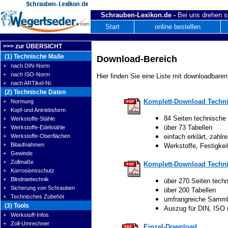
Schrauben-Lexikon.de -
Bei uns drehen s
Start
online bestellen
>>> zur ÜBERSICHT
(1) Technische Maße
Download-Bereich
+ nach DIN-Norm
+ nach ISO-Norm
Hier finden Sie eine Liste mit downloadbaren
+ nach ARTikel-Nr.
(2) Technische Daten
Komplett-Download Techni
+ Normung
+ Kopf-und Antriebsform
84 Seiten technische
+ Werkstoffe-Stähle
über 73 Tabellen
+ Werkstoffe-Edelstähle
+ Werkstoffe-Oberflächen
einfach erklärt, zahlre
+ Bitaufnahmen
Werkstoffe, Festigke
+ Gewinde
+ Zollmaße
Komplett-Download Techni
+ Korrosionsschutz
+ Blindniettechnik
über 270 Seiten tech
+ Sicherung von Schrauben
über 200 Tabellen
+ Technisches Zubehör
umfrangreiche Samm
(3) Tools
Auszug für DIN, ISO
+ Werkstoff-Infos
+ Zoll-Umrechner
Einzel-Download