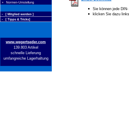
+ Normen-Umstellung
Sie können jede DIN-
klicken Sie dazu lin
- [ Mitglied werden ]
- [ Tipps & Tricks]
www.wegertseder.com
139.803 Artikel
schnelle Lieferung
umfangreiche Lagerhaltung