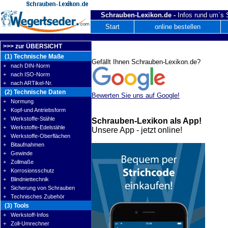
Schrauben-Lexikon.de -
Infos rund um´s
Start
online bestellen
>>> zur ÜBERSICHT
(1) Technische Maße
Gefällt Ihnen Schrauben-Lexikon.de?
+ nach DIN-Norm
+ nach ISO-Norm
+ nach ARTikel-Nr.
(2) Technische Daten
Bewerten Sie uns auf Google!
+ Normung
+ Kopf-und Antriebsform
+ Werkstoffe-Stähle
Schrauben-Lexikon als App!
+ Werkstoffe-Edelstähle
Unsere App - jetzt online!
+ Werkstoffe-Oberflächen
+ Bitaufnahmen
+ Gewinde
+ Zollmaße
+ Korrosionsschutz
+ Blindniettechnik
+ Sicherung von Schrauben
+ Technisches Zubehör
(3) Tools
+ Werkstoff-Infos
+ Zoll-Umrechner