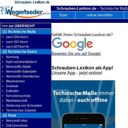
Schrauben-Lexikon.de -
Technische Maßa
Start
online bestellen
>>> zur ÜBERSICHT
(1) Technische Maße
Gefällt Ihnen Schrauben-Lexikon.de?
+ nach DIN-Norm
+ nach ISO-Norm
+ nach ARTikel-Nr.
(2) Technische Daten
Bewerten Sie uns auf Google!
+ Normung
+ Kopf-und Antriebsform
+ Werkstoffe-Stähle
Schrauben-Lexikon als App!
+ Werkstoffe-Edelstähle
Unsere App - jetzt online!
+ Werkstoffe-Oberflächen
+ Bitaufnahmen
+ Gewinde
+ Zollmaße
+ Korrosionsschutz
+ Blindniettechnik
+ Sicherung von Schrauben
+ Technisches Zubehör
(3) Tools
+ Werkstoff-Infos
+ Zoll-Umrechner