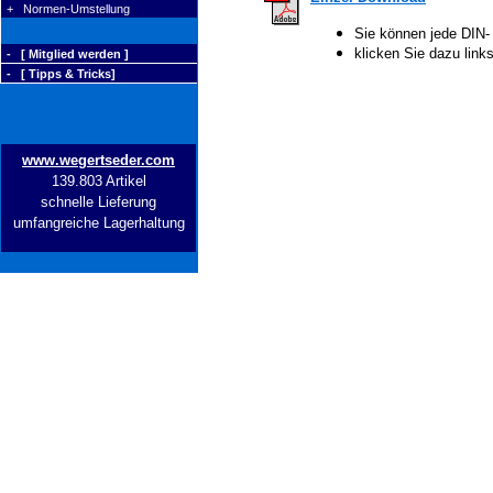
+ Normen-Umstellung
Sie können jede DIN-
klicken Sie dazu lin
- [ Mitglied werden ]
- [ Tipps & Tricks]
www.wegertseder.com
139.803 Artikel
schnelle Lieferung
umfangreiche Lagerhaltung