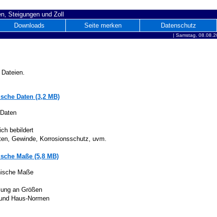
n, Steigungen und Zoll
Downloads
Seite merken
Datenschutz
|
Samstag, 08.08.2
 Dateien.
sche Daten (3,2 MB)
 Daten
ich bebildert
iten, Gewinde, Korrosionsschutz, uvm.
sche Maße (5,8 MB)
nische Maße
lung an Größen
 und Haus-Normen