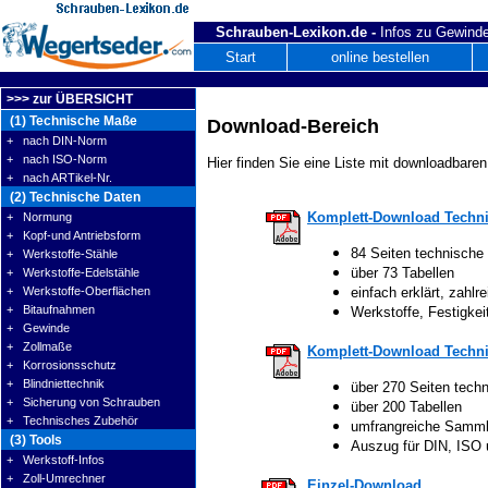
Schrauben-Lexikon.de -
Infos zu Gewinde
Start
online bestellen
>>> zur ÜBERSICHT
(1) Technische Maße
Download-Bereich
+ nach DIN-Norm
+ nach ISO-Norm
Hier finden Sie eine Liste mit downloadbaren
+ nach ARTikel-Nr.
(2) Technische Daten
Komplett-Download Techni
+ Normung
+ Kopf-und Antriebsform
84 Seiten technische
+ Werkstoffe-Stähle
über 73 Tabellen
+ Werkstoffe-Edelstähle
+ Werkstoffe-Oberflächen
einfach erklärt, zahlre
+ Bitaufnahmen
Werkstoffe, Festigke
+ Gewinde
+ Zollmaße
Komplett-Download Techni
+ Korrosionsschutz
+ Blindniettechnik
über 270 Seiten tech
+ Sicherung von Schrauben
über 200 Tabellen
+ Technisches Zubehör
umfrangreiche Samm
(3) Tools
Auszug für DIN, ISO
+ Werkstoff-Infos
+ Zoll-Umrechner
Einzel-Download