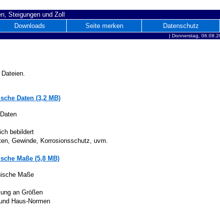
n, Steigungen und Zoll
Downloads
Seite merken
Datenschutz
|
Donnerstag, 06.08.2
 Dateien.
sche Daten (3,2 MB)
 Daten
ich bebildert
iten, Gewinde, Korrosionsschutz, uvm.
sche Maße (5,8 MB)
nische Maße
lung an Größen
 und Haus-Normen