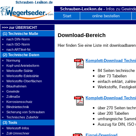
Schrauben-Lexikon.de -
Infos zu Gewinde
Start
online bestellen
>>> zur ÜBERSICHT
(1) Technische Maße
Download-Bereich
+ nach DIN-Norm
+ nach ISO-Norm
Hier finden Sie eine Liste mit downloadbaren
+ nach ARTikel-Nr.
(2) Technische Daten
Komplett-Download Techni
+ Normung
+ Kopf-und Antriebsform
84 Seiten technische
+ Werkstoffe-Stähle
über 73 Tabellen
+ Werkstoffe-Edelstähle
+ Werkstoffe-Oberflächen
einfach erklärt, zahlre
+ Bitaufnahmen
Werkstoffe, Festigke
+ Gewinde
+ Zollmaße
Komplett-Download Techni
+ Korrosionsschutz
+ Blindniettechnik
über 270 Seiten tech
+ Sicherung von Schrauben
über 200 Tabellen
+ Technisches Zubehör
umfrangreiche Samm
(3) Tools
Auszug für DIN, ISO
+ Werkstoff-Infos
+ Zoll-Umrechner
Einzel-Download