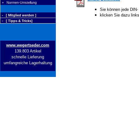
+ Normen-Umstellung
Sie können jede DIN-
klicken Sie dazu lin
- [ Mitglied werden ]
- [ Tipps & Tricks]
www.wegertseder.com
139.803 Artikel
schnelle Lieferung
umfangreiche Lagerhaltung