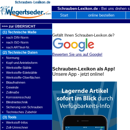
Schrauben-Lexikon.de -
Bei uns drehen s
Start
online bestellen
>>> zur ÜBERSICHT
(1) Technische Maße
Gefällt Ihnen Schrauben-Lexikon.de?
+ nach DIN-Norm
+ nach ISO-Norm
+ nach ARTikel-Nr.
(2) Technische Daten
Bewerten Sie uns auf Google!
+ Normung
+ Kopf-und Antriebsform
+ Werkstoffe-Stähle
Schrauben-Lexikon als App!
+ Werkstoffe-Edelstähle
Unsere App - jetzt online!
+ Werkstoffe-Oberflächen
+ Bitaufnahmen
+ Gewinde
+ Zollmaße
+ Korrosionsschutz
+ Blindniettechnik
+ Sicherung von Schrauben
+ Technisches Zubehör
(3) Tools
+ Werkstoff-Infos
+ Zoll-Umrechner