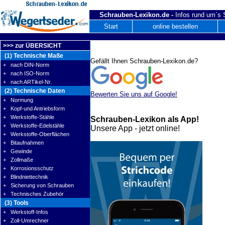
Schrauben-Lexikon.de -
Infos rund um´s
Start
online bestellen
>>> zur ÜBERSICHT
(1) Technische Maße
Gefällt Ihnen Schrauben-Lexikon.de?
+ nach DIN-Norm
+ nach ISO-Norm
+ nach ARTikel-Nr.
(2) Technische Daten
Bewerten Sie uns auf Google!
+ Normung
+ Kopf-und Antriebsform
+ Werkstoffe-Stähle
Schrauben-Lexikon als App!
+ Werkstoffe-Edelstähle
Unsere App - jetzt online!
+ Werkstoffe-Oberflächen
+ Bitaufnahmen
+ Gewinde
+ Zollmaße
+ Korrosionsschutz
+ Blindniettechnik
+ Sicherung von Schrauben
+ Technisches Zubehör
(3) Tools
+ Werkstoff-Infos
+ Zoll-Umrechner