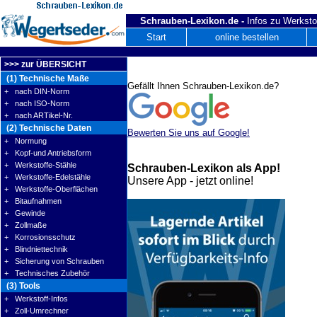
Schrauben-Lexikon.de -
Infos zu Werksto
Start
online bestellen
>>> zur ÜBERSICHT
(1) Technische Maße
Gefällt Ihnen Schrauben-Lexikon.de?
+ nach DIN-Norm
+ nach ISO-Norm
+ nach ARTikel-Nr.
(2) Technische Daten
Bewerten Sie uns auf Google!
+ Normung
+ Kopf-und Antriebsform
+ Werkstoffe-Stähle
Schrauben-Lexikon als App!
+ Werkstoffe-Edelstähle
Unsere App - jetzt online!
+ Werkstoffe-Oberflächen
+ Bitaufnahmen
+ Gewinde
+ Zollmaße
+ Korrosionsschutz
+ Blindniettechnik
+ Sicherung von Schrauben
+ Technisches Zubehör
(3) Tools
+ Werkstoff-Infos
+ Zoll-Umrechner