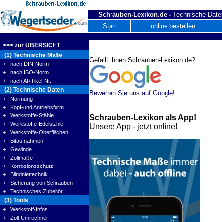
Schrauben-Lexikon.de -
Technische Daten
Start
online bestellen
>>> zur ÜBERSICHT
(1) Technische Maße
Gefällt Ihnen Schrauben-Lexikon.de?
+ nach DIN-Norm
+ nach ISO-Norm
+ nach ARTikel-Nr.
(2) Technische Daten
Bewerten Sie uns auf Google!
+ Normung
+ Kopf-und Antriebsform
+ Werkstoffe-Stähle
Schrauben-Lexikon als App!
+ Werkstoffe-Edelstähle
Unsere App - jetzt online!
+ Werkstoffe-Oberflächen
+ Bitaufnahmen
+ Gewinde
+ Zollmaße
+ Korrosionsschutz
+ Blindniettechnik
+ Sicherung von Schrauben
+ Technisches Zubehör
(3) Tools
+ Werkstoff-Infos
+ Zoll-Umrechner