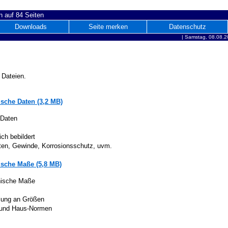
 auf 84 Seiten
Downloads
Seite merken
Datenschutz
|
Samstag, 08.08.2
 Dateien.
sche Daten (3,2 MB)
 Daten
ich bebildert
iten, Gewinde, Korrosionsschutz, uvm.
sche Maße (5,8 MB)
nische Maße
lung an Größen
 und Haus-Normen