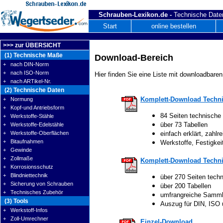
Schrauben-Lexikon.de -
Technische Daten
Start
online bestellen
>>> zur ÜBERSICHT
(1) Technische Maße
Download-Bereich
+ nach DIN-Norm
+ nach ISO-Norm
Hier finden Sie eine Liste mit downloadbaren
+ nach ARTikel-Nr.
(2) Technische Daten
Komplett-Download Techni
+ Normung
+ Kopf-und Antriebsform
84 Seiten technische
+ Werkstoffe-Stähle
über 73 Tabellen
+ Werkstoffe-Edelstähle
+ Werkstoffe-Oberflächen
einfach erklärt, zahlre
+ Bitaufnahmen
Werkstoffe, Festigke
+ Gewinde
+ Zollmaße
Komplett-Download Techni
+ Korrosionsschutz
+ Blindniettechnik
über 270 Seiten tech
+ Sicherung von Schrauben
über 200 Tabellen
+ Technisches Zubehör
umfrangreiche Samm
(3) Tools
Auszug für DIN, ISO
+ Werkstoff-Infos
+ Zoll-Umrechner
Einzel-Download