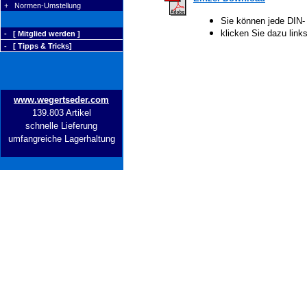
+ Normen-Umstellung
Sie können jede DIN-
klicken Sie dazu lin
- [ Mitglied werden ]
- [ Tipps & Tricks]
www.wegertseder.com
139.803 Artikel
schnelle Lieferung
umfangreiche Lagerhaltung