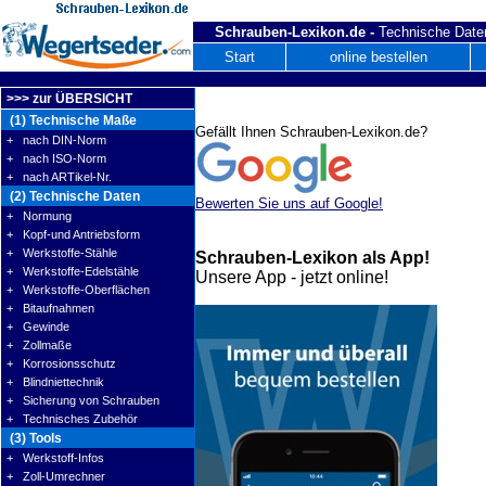
Schrauben-Lexikon.de -
Technische Daten
Start
online bestellen
>>> zur ÜBERSICHT
(1) Technische Maße
Gefällt Ihnen Schrauben-Lexikon.de?
+ nach DIN-Norm
+ nach ISO-Norm
+ nach ARTikel-Nr.
(2) Technische Daten
Bewerten Sie uns auf Google!
+ Normung
+ Kopf-und Antriebsform
+ Werkstoffe-Stähle
Schrauben-Lexikon als App!
+ Werkstoffe-Edelstähle
Unsere App - jetzt online!
+ Werkstoffe-Oberflächen
+ Bitaufnahmen
+ Gewinde
+ Zollmaße
+ Korrosionsschutz
+ Blindniettechnik
+ Sicherung von Schrauben
+ Technisches Zubehör
(3) Tools
+ Werkstoff-Infos
+ Zoll-Umrechner