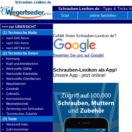
Schrauben-Lexikon.de -
Tipps & Tricks fü
Start
online bestellen
>>> zur ÜBERSICHT
(1) Technische Maße
Gefällt Ihnen Schrauben-Lexikon.de?
+ nach DIN-Norm
+ nach ISO-Norm
+ nach ARTikel-Nr.
(2) Technische Daten
Bewerten Sie uns auf Google!
+ Normung
+ Kopf-und Antriebsform
+ Werkstoffe-Stähle
Schrauben-Lexikon als App!
+ Werkstoffe-Edelstähle
Unsere App - jetzt online!
+ Werkstoffe-Oberflächen
+ Bitaufnahmen
+ Gewinde
+ Zollmaße
+ Korrosionsschutz
+ Blindniettechnik
+ Sicherung von Schrauben
+ Technisches Zubehör
(3) Tools
+ Werkstoff-Infos
+ Zoll-Umrechner