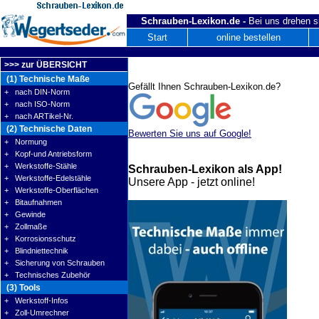
Schrauben-Lexikon.de -
Bei uns drehen s
Start
online bestellen
>>> zur ÜBERSICHT
(1) Technische Maße
Gefällt Ihnen Schrauben-Lexikon.de?
+ nach DIN-Norm
+ nach ISO-Norm
+ nach ARTikel-Nr.
(2) Technische Daten
Bewerten Sie uns auf Google!
+ Normung
+ Kopf-und Antriebsform
+ Werkstoffe-Stähle
Schrauben-Lexikon als App!
+ Werkstoffe-Edelstähle
Unsere App - jetzt online!
+ Werkstoffe-Oberflächen
+ Bitaufnahmen
+ Gewinde
+ Zollmaße
+ Korrosionsschutz
+ Blindniettechnik
+ Sicherung von Schrauben
+ Technisches Zubehör
(3) Tools
+ Werkstoff-Infos
+ Zoll-Umrechner