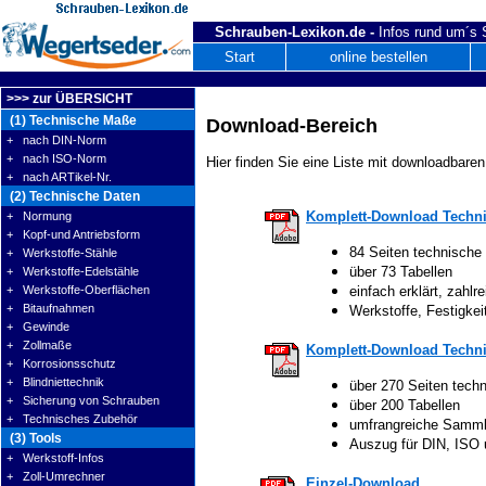
Schrauben-Lexikon.de -
Infos rund um´s
Start
online bestellen
>>> zur ÜBERSICHT
(1) Technische Maße
Download-Bereich
+ nach DIN-Norm
+ nach ISO-Norm
Hier finden Sie eine Liste mit downloadbaren
+ nach ARTikel-Nr.
(2) Technische Daten
Komplett-Download Techni
+ Normung
+ Kopf-und Antriebsform
84 Seiten technische
+ Werkstoffe-Stähle
über 73 Tabellen
+ Werkstoffe-Edelstähle
+ Werkstoffe-Oberflächen
einfach erklärt, zahlre
+ Bitaufnahmen
Werkstoffe, Festigke
+ Gewinde
+ Zollmaße
Komplett-Download Techni
+ Korrosionsschutz
+ Blindniettechnik
über 270 Seiten tech
+ Sicherung von Schrauben
über 200 Tabellen
+ Technisches Zubehör
umfrangreiche Samm
(3) Tools
Auszug für DIN, ISO
+ Werkstoff-Infos
+ Zoll-Umrechner
Einzel-Download