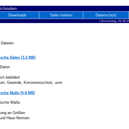
 Schrauben
Downloads
Seite merken
Datenschutz
|
Donnerstag, 06.08.2
 Dateien.
sche Daten (3,2 MB)
 Daten
ich bebildert
iten, Gewinde, Korrosionsschutz, uvm.
sche Maße (5,8 MB)
nische Maße
lung an Größen
 und Haus-Normen