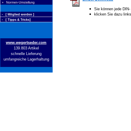
+ Normen-Umstellung
Sie können jede DIN-
klicken Sie dazu lin
- [ Mitglied werden ]
- [ Tipps & Tricks]
www.wegertseder.com
139.803 Artikel
schnelle Lieferung
umfangreiche Lagerhaltung