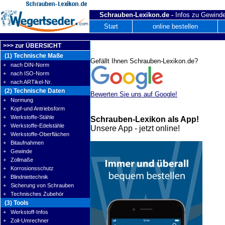
Schrauben-Lexikon.de -
Infos zu Gewinde
Start
online bestellen
>>> zur ÜBERSICHT
(1) Technische Maße
Gefällt Ihnen Schrauben-Lexikon.de?
+ nach DIN-Norm
+ nach ISO-Norm
+ nach ARTikel-Nr.
(2) Technische Daten
Bewerten Sie uns auf Google!
+ Normung
+ Kopf-und Antriebsform
+ Werkstoffe-Stähle
Schrauben-Lexikon als App!
+ Werkstoffe-Edelstähle
Unsere App - jetzt online!
+ Werkstoffe-Oberflächen
+ Bitaufnahmen
+ Gewinde
+ Zollmaße
+ Korrosionsschutz
+ Blindniettechnik
+ Sicherung von Schrauben
+ Technisches Zubehör
(3) Tools
+ Werkstoff-Infos
+ Zoll-Umrechner