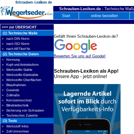
Schrauben-Lexikon.de -
Technische Maßa
Start
online bestellen
>>> zur ÜBERSICHT
(1) Technische Maße
Gefällt Ihnen Schrauben-Lexikon.de?
+ nach DIN-Norm
+ nach ISO-Norm
+ nach ARTikel-Nr.
(2) Technische Daten
Bewerten Sie uns auf Google!
+ Normung
+ Kopf-und Antriebsform
+ Werkstoffe-Stähle
Schrauben-Lexikon als App!
+ Werkstoffe-Edelstähle
Unsere App - jetzt online!
+ Werkstoffe-Oberflächen
+ Bitaufnahmen
+ Gewinde
+ Zollmaße
+ Korrosionsschutz
+ Blindniettechnik
+ Sicherung von Schrauben
+ Technisches Zubehör
(3) Tools
+ Werkstoff-Infos
+ Zoll-Umrechner