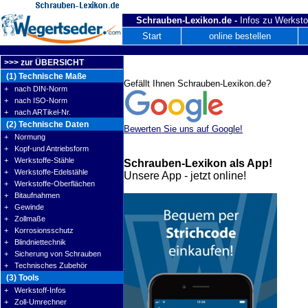
Schrauben-Lexikon.de -
Infos zu Werksto
Start
online bestellen
>>> zur ÜBERSICHT
(1) Technische Maße
Gefällt Ihnen Schrauben-Lexikon.de?
+ nach DIN-Norm
+ nach ISO-Norm
+ nach ARTikel-Nr.
(2) Technische Daten
Bewerten Sie uns auf Google!
+ Normung
+ Kopf-und Antriebsform
+ Werkstoffe-Stähle
Schrauben-Lexikon als App!
+ Werkstoffe-Edelstähle
Unsere App - jetzt online!
+ Werkstoffe-Oberflächen
+ Bitaufnahmen
+ Gewinde
+ Zollmaße
+ Korrosionsschutz
+ Blindniettechnik
+ Sicherung von Schrauben
+ Technisches Zubehör
(3) Tools
+ Werkstoff-Infos
+ Zoll-Umrechner