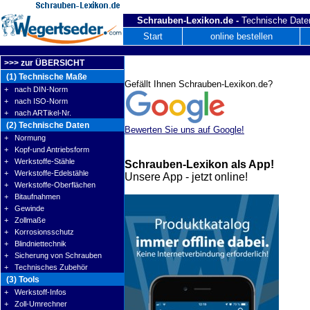
Schrauben-Lexikon.de -
Technische Daten
Start
online bestellen
>>> zur ÜBERSICHT
(1) Technische Maße
Gefällt Ihnen Schrauben-Lexikon.de?
+ nach DIN-Norm
+ nach ISO-Norm
+ nach ARTikel-Nr.
(2) Technische Daten
Bewerten Sie uns auf Google!
+ Normung
+ Kopf-und Antriebsform
+ Werkstoffe-Stähle
Schrauben-Lexikon als App!
+ Werkstoffe-Edelstähle
Unsere App - jetzt online!
+ Werkstoffe-Oberflächen
+ Bitaufnahmen
+ Gewinde
+ Zollmaße
+ Korrosionsschutz
+ Blindniettechnik
+ Sicherung von Schrauben
+ Technisches Zubehör
(3) Tools
+ Werkstoff-Infos
+ Zoll-Umrechner