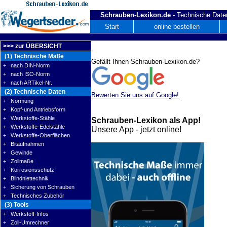
Schrauben-Lexikon.de -
Technische Daten
Start
online bestellen
>>> zur ÜBERSICHT
(1) Technische Maße
Gefällt Ihnen Schrauben-Lexikon.de?
+ nach DIN-Norm
+ nach ISO-Norm
+ nach ARTikel-Nr.
(2) Technische Daten
Bewerten Sie uns auf Google!
+ Normung
+ Kopf-und Antriebsform
+ Werkstoffe-Stähle
Schrauben-Lexikon als App!
+ Werkstoffe-Edelstähle
Unsere App - jetzt online!
+ Werkstoffe-Oberflächen
+ Bitaufnahmen
+ Gewinde
+ Zollmaße
+ Korrosionsschutz
+ Blindniettechnik
+ Sicherung von Schrauben
+ Technisches Zubehör
(3) Tools
+ Werkstoff-Infos
+ Zoll-Umrechner