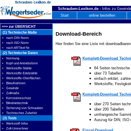
Schrauben-Lexikon.de -
Infos zu Gewinde
Start
online bestellen
>>> zur ÜBERSICHT
(1) Technische Maße
Download-Bereich
+ nach DIN-Norm
+ nach ISO-Norm
Hier finden Sie eine Liste mit downloadbaren
+ nach ARTikel-Nr.
(2) Technische Daten
Komplett-Download Techni
+ Normung
+ Kopf-und Antriebsform
84 Seiten technische
+ Werkstoffe-Stähle
über 73 Tabellen
+ Werkstoffe-Edelstähle
+ Werkstoffe-Oberflächen
einfach erklärt, zahlre
+ Bitaufnahmen
Werkstoffe, Festigke
+ Gewinde
+ Zollmaße
Komplett-Download Techni
+ Korrosionsschutz
+ Blindniettechnik
über 270 Seiten tech
+ Sicherung von Schrauben
über 200 Tabellen
+ Technisches Zubehör
umfrangreiche Samm
(3) Tools
Auszug für DIN, ISO
+ Werkstoff-Infos
+ Zoll-Umrechner
Einzel-Download