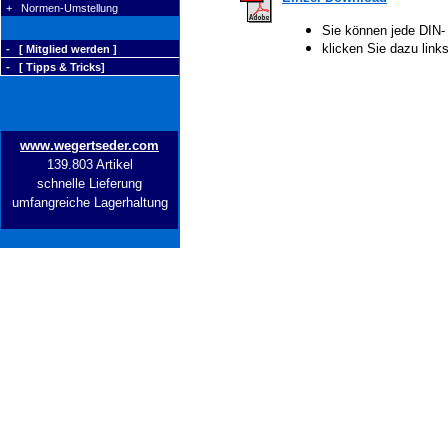
+ Normen-Umstellung
Sie können jede DIN-
klicken Sie dazu lin
- [ Mitglied werden ]
- [ Tipps & Tricks]
www.wegertseder.com
139.803 Artikel
schnelle Lieferung
umfangreiche Lagerhaltung