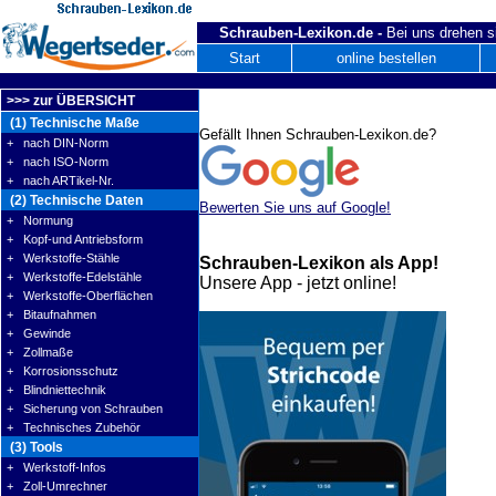
Schrauben-Lexikon.de -
Bei uns drehen s
Start
online bestellen
>>> zur ÜBERSICHT
(1) Technische Maße
Gefällt Ihnen Schrauben-Lexikon.de?
+ nach DIN-Norm
+ nach ISO-Norm
+ nach ARTikel-Nr.
(2) Technische Daten
Bewerten Sie uns auf Google!
+ Normung
+ Kopf-und Antriebsform
+ Werkstoffe-Stähle
Schrauben-Lexikon als App!
+ Werkstoffe-Edelstähle
Unsere App - jetzt online!
+ Werkstoffe-Oberflächen
+ Bitaufnahmen
+ Gewinde
+ Zollmaße
+ Korrosionsschutz
+ Blindniettechnik
+ Sicherung von Schrauben
+ Technisches Zubehör
(3) Tools
+ Werkstoff-Infos
+ Zoll-Umrechner