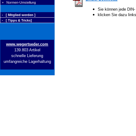
+ Normen-Umstellung
Sie können jede DIN-
klicken Sie dazu lin
- [ Mitglied werden ]
- [ Tipps & Tricks]
www.wegertseder.com
139.803 Artikel
schnelle Lieferung
umfangreiche Lagerhaltung