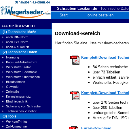
Schrauben-Lexikon.de -
Technische Daten
Start
online bestellen
>>> zur ÜBERSICHT
(1) Technische Maße
Download-Bereich
+ nach DIN-Norm
+ nach ISO-Norm
Hier finden Sie eine Liste mit downloadbaren
+ nach ARTikel-Nr.
(2) Technische Daten
Komplett-Download Techni
+ Normung
+ Kopf-und Antriebsform
84 Seiten technische
+ Werkstoffe-Stähle
über 73 Tabellen
+ Werkstoffe-Edelstähle
+ Werkstoffe-Oberflächen
einfach erklärt, zahlre
+ Bitaufnahmen
Werkstoffe, Festigke
+ Gewinde
+ Zollmaße
Komplett-Download Techni
+ Korrosionsschutz
+ Blindniettechnik
über 270 Seiten tech
+ Sicherung von Schrauben
über 200 Tabellen
+ Technisches Zubehör
umfrangreiche Samm
(3) Tools
Auszug für DIN, ISO
+ Werkstoff-Infos
+ Zoll-Umrechner
Einzel-Download