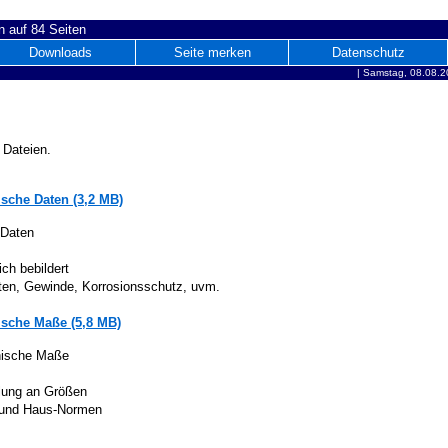
 auf 84 Seiten
Downloads
Seite merken
Datenschutz
|
Samstag, 08.08.2
 Dateien.
sche Daten (3,2 MB)
 Daten
ich bebildert
iten, Gewinde, Korrosionsschutz, uvm.
sche Maße (5,8 MB)
nische Maße
lung an Größen
 und Haus-Normen