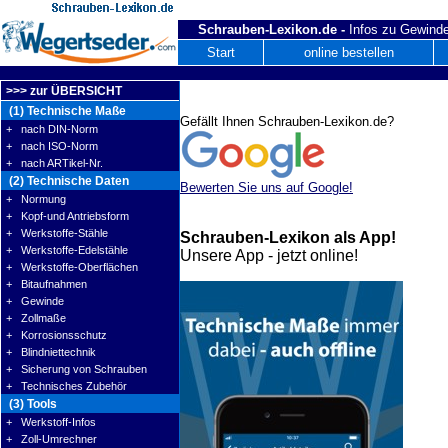
Schrauben-Lexikon.de -
Infos zu Gewinde
Start
online bestellen
>>> zur ÜBERSICHT
(1) Technische Maße
Gefällt Ihnen Schrauben-Lexikon.de?
+ nach DIN-Norm
+ nach ISO-Norm
+ nach ARTikel-Nr.
(2) Technische Daten
Bewerten Sie uns auf Google!
+ Normung
+ Kopf-und Antriebsform
+ Werkstoffe-Stähle
Schrauben-Lexikon als App!
+ Werkstoffe-Edelstähle
Unsere App - jetzt online!
+ Werkstoffe-Oberflächen
+ Bitaufnahmen
+ Gewinde
+ Zollmaße
+ Korrosionsschutz
+ Blindniettechnik
+ Sicherung von Schrauben
+ Technisches Zubehör
(3) Tools
+ Werkstoff-Infos
+ Zoll-Umrechner