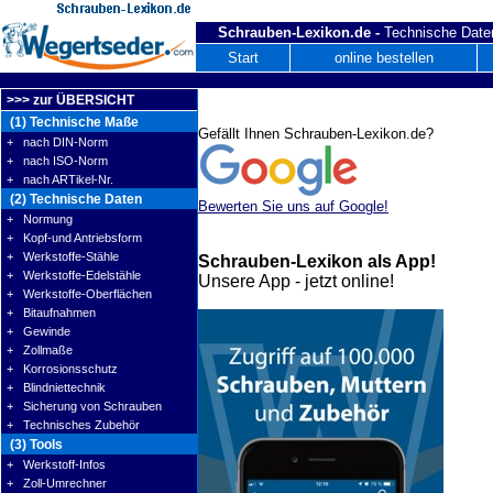
Schrauben-Lexikon.de -
Technische Daten
Start
online bestellen
>>> zur ÜBERSICHT
(1) Technische Maße
Gefällt Ihnen Schrauben-Lexikon.de?
+ nach DIN-Norm
+ nach ISO-Norm
+ nach ARTikel-Nr.
(2) Technische Daten
Bewerten Sie uns auf Google!
+ Normung
+ Kopf-und Antriebsform
+ Werkstoffe-Stähle
Schrauben-Lexikon als App!
+ Werkstoffe-Edelstähle
Unsere App - jetzt online!
+ Werkstoffe-Oberflächen
+ Bitaufnahmen
+ Gewinde
+ Zollmaße
+ Korrosionsschutz
+ Blindniettechnik
+ Sicherung von Schrauben
+ Technisches Zubehör
(3) Tools
+ Werkstoff-Infos
+ Zoll-Umrechner