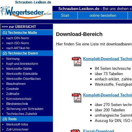
Schrauben-Lexikon.de -
Bei uns drehen s
Start
online bestellen
>>> zur ÜBERSICHT
(1) Technische Maße
Download-Bereich
+ nach DIN-Norm
+ nach ISO-Norm
Hier finden Sie eine Liste mit downloadbaren
+ nach ARTikel-Nr.
(2) Technische Daten
Komplett-Download Techni
+ Normung
+ Kopf-und Antriebsform
84 Seiten technische
+ Werkstoffe-Stähle
über 73 Tabellen
+ Werkstoffe-Edelstähle
+ Werkstoffe-Oberflächen
einfach erklärt, zahlre
+ Bitaufnahmen
Werkstoffe, Festigke
+ Gewinde
+ Zollmaße
Komplett-Download Techni
+ Korrosionsschutz
+ Blindniettechnik
über 270 Seiten tech
+ Sicherung von Schrauben
über 200 Tabellen
+ Technisches Zubehör
umfrangreiche Samm
(3) Tools
Auszug für DIN, ISO
+ Werkstoff-Infos
+ Zoll-Umrechner
Einzel-Download