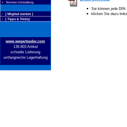
+ Normen-Umstellung
Sie können jede DIN-
klicken Sie dazu lin
- [ Mitglied werden ]
- [ Tipps & Tricks]
www.wegertseder.com
139.803 Artikel
schnelle Lieferung
umfangreiche Lagerhaltung