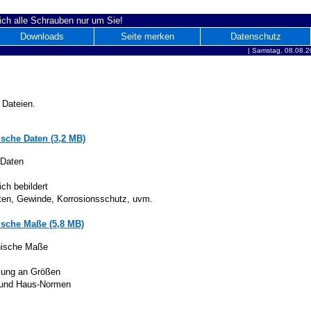
ich alle Schrauben nur um Sie!
Downloads
Seite merken
Datenschutz
|
Samstag, 08.08.2
 Dateien.
sche Daten (3,2 MB)
 Daten
ich bebildert
iten, Gewinde, Korrosionsschutz, uvm.
sche Maße (5,8 MB)
nische Maße
lung an Größen
 und Haus-Normen