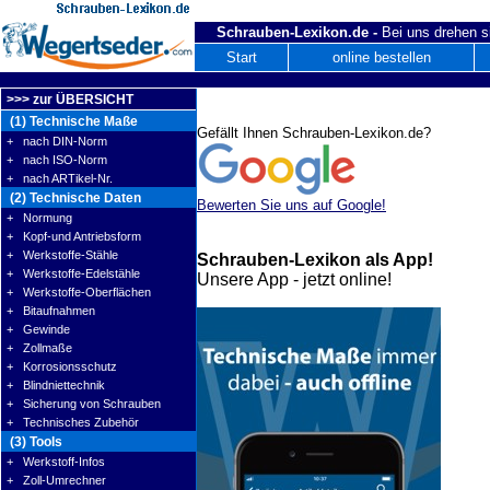
Schrauben-Lexikon.de -
Bei uns drehen s
Start
online bestellen
>>> zur ÜBERSICHT
(1) Technische Maße
Gefällt Ihnen Schrauben-Lexikon.de?
+ nach DIN-Norm
+ nach ISO-Norm
+ nach ARTikel-Nr.
(2) Technische Daten
Bewerten Sie uns auf Google!
+ Normung
+ Kopf-und Antriebsform
+ Werkstoffe-Stähle
Schrauben-Lexikon als App!
+ Werkstoffe-Edelstähle
Unsere App - jetzt online!
+ Werkstoffe-Oberflächen
+ Bitaufnahmen
+ Gewinde
+ Zollmaße
+ Korrosionsschutz
+ Blindniettechnik
+ Sicherung von Schrauben
+ Technisches Zubehör
(3) Tools
+ Werkstoff-Infos
+ Zoll-Umrechner