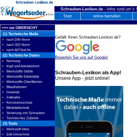
Schrauben-Lexikon.de -
Infos rund um´s
Start
online bestellen
>>> zur ÜBERSICHT
(1) Technische Maße
Gefällt Ihnen Schrauben-Lexikon.de?
+ nach DIN-Norm
+ nach ISO-Norm
+ nach ARTikel-Nr.
(2) Technische Daten
Bewerten Sie uns auf Google!
+ Normung
+ Kopf-und Antriebsform
+ Werkstoffe-Stähle
Schrauben-Lexikon als App!
+ Werkstoffe-Edelstähle
Unsere App - jetzt online!
+ Werkstoffe-Oberflächen
+ Bitaufnahmen
+ Gewinde
+ Zollmaße
+ Korrosionsschutz
+ Blindniettechnik
+ Sicherung von Schrauben
+ Technisches Zubehör
(3) Tools
+ Werkstoff-Infos
+ Zoll-Umrechner