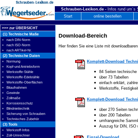
Schrauben-Lexikon.de -
Infos rund um´s
Start
online bestellen
>>> zur ÜBERSICHT
(1) Technische Maße
Download-Bereich
+ nach DIN-Norm
+ nach ISO-Norm
Hier finden Sie eine Liste mit downloadbaren
+ nach ARTikel-Nr.
(2) Technische Daten
Komplett-Download Techni
+ Normung
+ Kopf-und Antriebsform
84 Seiten technische
+ Werkstoffe-Stähle
über 73 Tabellen
+ Werkstoffe-Edelstähle
+ Werkstoffe-Oberflächen
einfach erklärt, zahlre
+ Bitaufnahmen
Werkstoffe, Festigke
+ Gewinde
+ Zollmaße
Komplett-Download Techni
+ Korrosionsschutz
+ Blindniettechnik
über 270 Seiten tech
+ Sicherung von Schrauben
über 200 Tabellen
+ Technisches Zubehör
umfrangreiche Samm
(3) Tools
Auszug für DIN, ISO
+ Werkstoff-Infos
+ Zoll-Umrechner
Einzel-Download