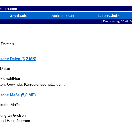
 Schrauben
Downloads
Seite merken
Datenschutz
|
Donnerstag, 06.08.2
 Dateien.
sche Daten (3,2 MB)
 Daten
ich bebildert
iten, Gewinde, Korrosionsschutz, uvm.
sche Maße (5,8 MB)
nische Maße
lung an Größen
 und Haus-Normen