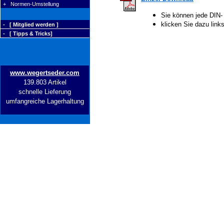
+ Normen-Umstellung
Sie können jede DIN-
klicken Sie dazu lin
- [ Mitglied werden ]
- [ Tipps & Tricks]
www.wegertseder.com
139.803 Artikel
schnelle Lieferung
umfangreiche Lagerhaltung