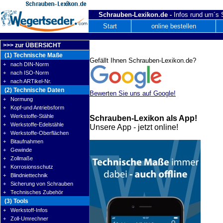
Schrauben-Lexikon.de -
Infos rund um´s
Start
online bestellen
>>> zur ÜBERSICHT
(1) Technische Maße
Gefällt Ihnen Schrauben-Lexikon.de?
+ nach DIN-Norm
+ nach ISO-Norm
+ nach ARTikel-Nr.
(2) Technische Daten
Bewerten Sie uns auf Google!
+ Normung
+ Kopf-und Antriebsform
+ Werkstoffe-Stähle
Schrauben-Lexikon als App!
+ Werkstoffe-Edelstähle
Unsere App - jetzt online!
+ Werkstoffe-Oberflächen
+ Bitaufnahmen
+ Gewinde
+ Zollmaße
+ Korrosionsschutz
+ Blindniettechnik
+ Sicherung von Schrauben
+ Technisches Zubehör
(3) Tools
+ Werkstoff-Infos
+ Zoll-Umrechner