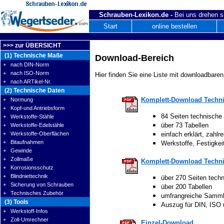
Schrauben-Lexikon.de -
Bei uns drehen s
Start
online bestellen
>>> zur ÜBERSICHT
(1) Technische Maße
Download-Bereich
+ nach DIN-Norm
+ nach ISO-Norm
Hier finden Sie eine Liste mit downloadbaren
+ nach ARTikel-Nr.
(2) Technische Daten
Komplett-Download Techni
+ Normung
+ Kopf-und Antriebsform
84 Seiten technische
+ Werkstoffe-Stähle
über 73 Tabellen
+ Werkstoffe-Edelstähle
+ Werkstoffe-Oberflächen
einfach erklärt, zahlre
+ Bitaufnahmen
Werkstoffe, Festigke
+ Gewinde
+ Zollmaße
Komplett-Download Techni
+ Korrosionsschutz
+ Blindniettechnik
über 270 Seiten tech
+ Sicherung von Schrauben
über 200 Tabellen
+ Technisches Zubehör
umfrangreiche Samm
(3) Tools
Auszug für DIN, ISO
+ Werkstoff-Infos
+ Zoll-Umrechner
Einzel-Download