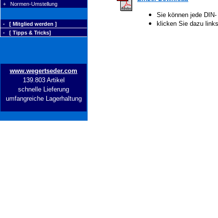
+ Normen-Umstellung
Sie können jede DIN-
klicken Sie dazu lin
- [ Mitglied werden ]
- [ Tipps & Tricks]
www.wegertseder.com
139.803 Artikel
schnelle Lieferung
umfangreiche Lagerhaltung