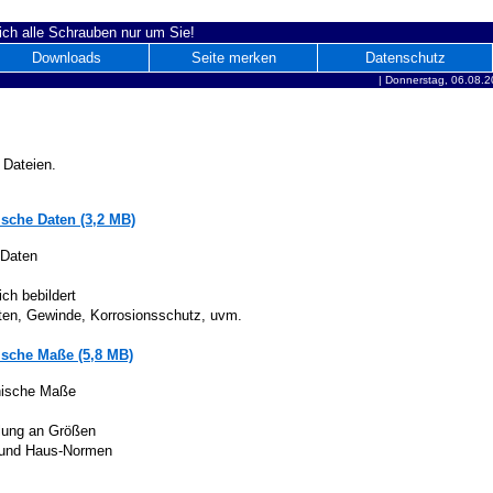
ich alle Schrauben nur um Sie!
Downloads
Seite merken
Datenschutz
|
Donnerstag, 06.08.2
 Dateien.
sche Daten (3,2 MB)
 Daten
ich bebildert
iten, Gewinde, Korrosionsschutz, uvm.
sche Maße (5,8 MB)
nische Maße
lung an Größen
 und Haus-Normen