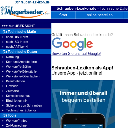
Schrauben-Lexikon.de -
Technische Daten
Start
online bestellen
>>> zur ÜBERSICHT
(1) Technische Maße
Gefällt Ihnen Schrauben-Lexikon.de?
+ nach DIN-Norm
+ nach ISO-Norm
+ nach ARTikel-Nr.
(2) Technische Daten
Bewerten Sie uns auf Google!
+ Normung
+ Kopf-und Antriebsform
+ Werkstoffe-Stähle
Schrauben-Lexikon als App!
+ Werkstoffe-Edelstähle
Unsere App - jetzt online!
+ Werkstoffe-Oberflächen
+ Bitaufnahmen
+ Gewinde
+ Zollmaße
+ Korrosionsschutz
+ Blindniettechnik
+ Sicherung von Schrauben
+ Technisches Zubehör
(3) Tools
+ Werkstoff-Infos
+ Zoll-Umrechner