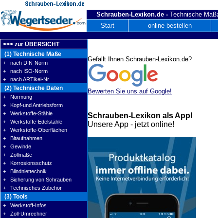
Schrauben-Lexikon.de -
Technische Maßa
Start
online bestellen
>>> zur ÜBERSICHT
(1) Technische Maße
Gefällt Ihnen Schrauben-Lexikon.de?
+ nach DIN-Norm
+ nach ISO-Norm
+ nach ARTikel-Nr.
(2) Technische Daten
Bewerten Sie uns auf Google!
+ Normung
+ Kopf-und Antriebsform
+ Werkstoffe-Stähle
Schrauben-Lexikon als App!
+ Werkstoffe-Edelstähle
Unsere App - jetzt online!
+ Werkstoffe-Oberflächen
+ Bitaufnahmen
+ Gewinde
+ Zollmaße
+ Korrosionsschutz
+ Blindniettechnik
+ Sicherung von Schrauben
+ Technisches Zubehör
(3) Tools
+ Werkstoff-Infos
+ Zoll-Umrechner