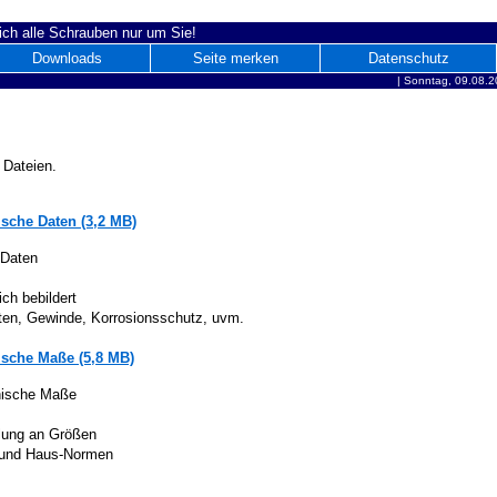
ich alle Schrauben nur um Sie!
Downloads
Seite merken
Datenschutz
|
Sonntag, 09.08.2
 Dateien.
sche Daten (3,2 MB)
 Daten
ich bebildert
iten, Gewinde, Korrosionsschutz, uvm.
sche Maße (5,8 MB)
nische Maße
lung an Größen
 und Haus-Normen