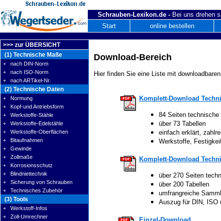
Schrauben-Lexikon.de -
Bei uns drehen s
Start
online bestellen
>>> zur ÜBERSICHT
(1) Technische Maße
Download-Bereich
+ nach DIN-Norm
+ nach ISO-Norm
Hier finden Sie eine Liste mit downloadbaren
+ nach ARTikel-Nr.
(2) Technische Daten
Komplett-Download Techni
+ Normung
+ Kopf-und Antriebsform
84 Seiten technische
+ Werkstoffe-Stähle
über 73 Tabellen
+ Werkstoffe-Edelstähle
+ Werkstoffe-Oberflächen
einfach erklärt, zahlre
+ Bitaufnahmen
Werkstoffe, Festigke
+ Gewinde
+ Zollmaße
Komplett-Download Techni
+ Korrosionsschutz
+ Blindniettechnik
über 270 Seiten tech
+ Sicherung von Schrauben
über 200 Tabellen
+ Technisches Zubehör
umfrangreiche Samm
(3) Tools
Auszug für DIN, ISO
+ Werkstoff-Infos
+ Zoll-Umrechner
Einzel-Download