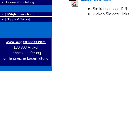
+ Normen-Umstellung
Sie können jede DIN-
klicken Sie dazu lin
- [ Mitglied werden ]
- [ Tipps & Tricks]
www.wegertseder.com
139.803 Artikel
schnelle Lieferung
umfangreiche Lagerhaltung