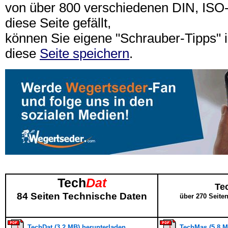
von über 800 verschiedenen DIN, IS
diese Seite gefällt,
können Sie eigene "Schrauber-Tipps"
diese
Seite speichern
.
Tech
Dat
Te
84 Seiten Technische Daten
über 270 Seite
TechDat (3,2 MB) herunterladen
TechMas (5,8 M