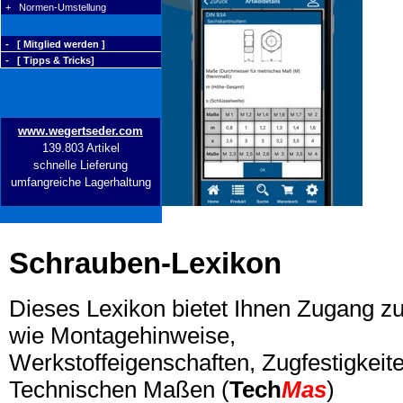
+ Normen-Umstellung
- [ Mitglied werden ]
- [ Tipps & Tricks]
www.wegertseder.com
139.803 Artikel
schnelle Lieferung
umfangreiche Lagerhaltung
Schrauben-Lexikon
Dieses Lexikon bietet Ihnen Zugang z
wie Montagehinweise,
Werkstoffeigenschaften, Zugfestigkeite
Technischen Maßen (
Tech
Mas
)