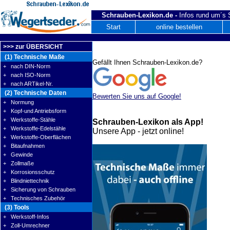
Schrauben-Lexikon.de -
Infos rund um´s
Start
online bestellen
>>> zur ÜBERSICHT
(1) Technische Maße
Gefällt Ihnen Schrauben-Lexikon.de?
+ nach DIN-Norm
+ nach ISO-Norm
+ nach ARTikel-Nr.
(2) Technische Daten
Bewerten Sie uns auf Google!
+ Normung
+ Kopf-und Antriebsform
+ Werkstoffe-Stähle
Schrauben-Lexikon als App!
+ Werkstoffe-Edelstähle
Unsere App - jetzt online!
+ Werkstoffe-Oberflächen
+ Bitaufnahmen
+ Gewinde
+ Zollmaße
+ Korrosionsschutz
+ Blindniettechnik
+ Sicherung von Schrauben
+ Technisches Zubehör
(3) Tools
+ Werkstoff-Infos
+ Zoll-Umrechner