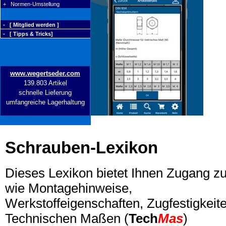
+ Normen-Umstellung
- [ Mitglied werden ]
- [ Tipps & Tricks]
www.wegertseder.com
139.803 Artikel
schnelle Lieferung
umfangreiche Lagerhaltung
Schrauben-Lexikon
Dieses Lexikon bietet Ihnen Zugang z
wie Montagehinweise,
Werkstoffeigenschaften, Zugfestigkeite
Technischen Maßen (
Tech
Mas
)