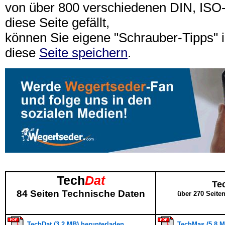
von über 800 verschiedenen DIN, IS
diese Seite gefällt,
können Sie eigene "Schrauber-Tipps"
diese
Seite speichern
.
Tech
Dat
Te
84 Seiten Technische Daten
über 270 Seite
TechDat (3,2 MB) herunterladen
TechMas (5,8 M