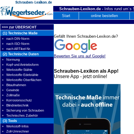
Schrauben-Lexikon.de -
Infos rund um´s
Start
online bestellen
>>> zur ÜBERSICHT
(1) Technische Maße
Gefällt Ihnen Schrauben-Lexikon.de?
+ nach DIN-Norm
+ nach ISO-Norm
+ nach ARTikel-Nr.
(2) Technische Daten
Bewerten Sie uns auf Google!
+ Normung
+ Kopf-und Antriebsform
+ Werkstoffe-Stähle
Schrauben-Lexikon als App!
+ Werkstoffe-Edelstähle
Unsere App - jetzt online!
+ Werkstoffe-Oberflächen
+ Bitaufnahmen
+ Gewinde
+ Zollmaße
+ Korrosionsschutz
+ Blindniettechnik
+ Sicherung von Schrauben
+ Technisches Zubehör
(3) Tools
+ Werkstoff-Infos
+ Zoll-Umrechner