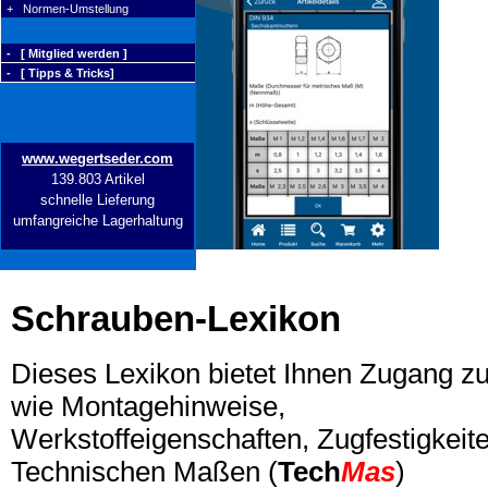
+ Normen-Umstellung
- [ Mitglied werden ]
- [ Tipps & Tricks]
www.wegertseder.com
139.803 Artikel
schnelle Lieferung
umfangreiche Lagerhaltung
Schrauben-Lexikon
Dieses Lexikon bietet Ihnen Zugang z
wie Montagehinweise,
Werkstoffeigenschaften, Zugfestigkeite
Technischen Maßen (
Tech
Mas
)