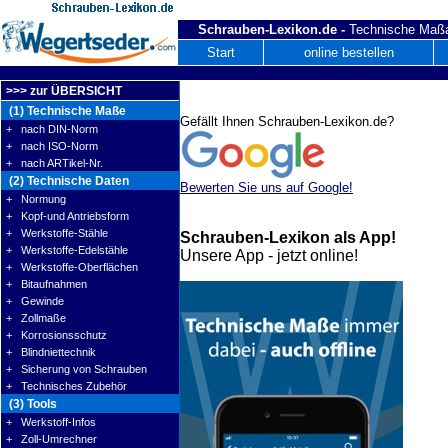
Schrauben-Lexikon.de -
Technische Maßa
Start
online bestellen
>>> zur ÜBERSICHT
(1) Technische Maße
Gefällt Ihnen Schrauben-Lexikon.de?
+ nach DIN-Norm
+ nach ISO-Norm
+ nach ARTikel-Nr.
(2) Technische Daten
Bewerten Sie uns auf Google!
+ Normung
+ Kopf-und Antriebsform
+ Werkstoffe-Stähle
Schrauben-Lexikon als App!
+ Werkstoffe-Edelstähle
Unsere App - jetzt online!
+ Werkstoffe-Oberflächen
+ Bitaufnahmen
+ Gewinde
+ Zollmaße
+ Korrosionsschutz
+ Blindniettechnik
+ Sicherung von Schrauben
+ Technisches Zubehör
(3) Tools
+ Werkstoff-Infos
+ Zoll-Umrechner