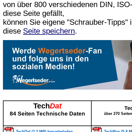
von über 800 verschiedenen DIN, IS
diese Seite gefällt,
können Sie eigene "Schrauber-Tipps"
diese
Seite speichern
.
Tech
Dat
Te
84 Seiten Technische Daten
über 270 Seite
TechDat (3,2 MB) herunterladen
TechMas (5,8 M