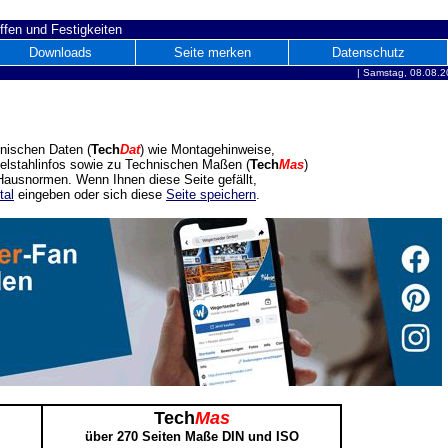
ffen und Festigkeiten
Downloads
Seite merken
Datenschutz
|
Samstag, 08.08.2
nischen Daten (
Tech
Dat
) wie Montagehinweise,
delstahlinfos sowie zu Technischen Maßen (
Tech
Mas
)
ausnormen. Wenn Ihnen diese Seite gefällt,
tal
eingeben oder sich diese
Seite speichern
.
Tech
Mas
über 270 Seiten Maße DIN und ISO