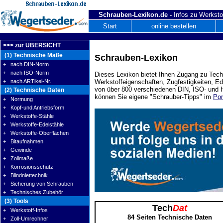
Schrauben-Lexikon.de -
Infos zu Werksto
Start
online bestellen
>>> zur ÜBERSICHT
(1) Technische Maße
Schrauben-Lexikon
+ nach DIN-Norm
+ nach ISO-Norm
Dieses Lexikon bietet Ihnen Zugang zu Tech
+ nach ARTikel-Nr.
Werkstoffeigenschaften, Zugfestigkeiten, E
von über 800 verschiedenen DIN, ISO- und H
(2) Technische Daten
können Sie eigene "Schrauber-Tipps" im
Por
+ Normung
+ Kopf-und Antriebsform
+ Werkstoffe-Stähle
+ Werkstoffe-Edelstähle
+ Werkstoffe-Oberflächen
+ Bitaufnahmen
+ Gewinde
+ Zollmaße
+ Korrosionsschutz
+ Blindniettechnik
+ Sicherung von Schrauben
+ Technisches Zubehör
(3) Tools
Tech
Dat
+ Werkstoff-Infos
84 Seiten Technische Daten
+ Zoll-Umrechner