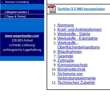
+ Normen-Umstellung
TechDat (3,2 MB) herunterladen
- [ Mitglied werden ]
- [ Tipps & Tricks]
Normung
Kopf- und Antriebsformen
Werkstoffe - Stähle
www.wegertseder.com
Werkstoffe - Edelstähle
139.803 Artikel
Werkstoffe -
schnelle Lieferung
Oberflächenbehandlung
umfangreiche Lagerhaltung
Bitaufnahmen
Gewinde
Zollmaße
Korrosionsschutz
Blindniettechnik
Sicherung von
Verbindungselemente
Technisches Zubehör