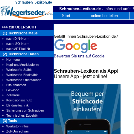
Schrauben-Lexikon.de -
Infos rund um´s
Start
online bestellen
>>> zur ÜBERSICHT
(1) Technische Maße
Gefällt Ihnen Schrauben-Lexikon.de?
+ nach DIN-Norm
+ nach ISO-Norm
+ nach ARTikel-Nr.
(2) Technische Daten
Bewerten Sie uns auf Google!
+ Normung
+ Kopf-und Antriebsform
+ Werkstoffe-Stähle
Schrauben-Lexikon als App!
+ Werkstoffe-Edelstähle
Unsere App - jetzt online!
+ Werkstoffe-Oberflächen
+ Bitaufnahmen
+ Gewinde
+ Zollmaße
+ Korrosionsschutz
+ Blindniettechnik
+ Sicherung von Schrauben
+ Technisches Zubehör
(3) Tools
+ Werkstoff-Infos
+ Zoll-Umrechner