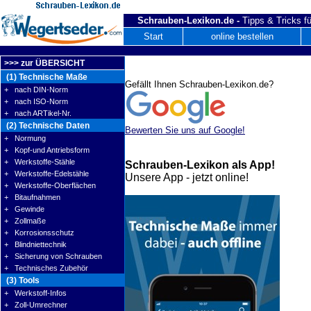
Schrauben-Lexikon.de -
Tipps & Tricks fü
Start
online bestellen
>>> zur ÜBERSICHT
(1) Technische Maße
Gefällt Ihnen Schrauben-Lexikon.de?
+ nach DIN-Norm
+ nach ISO-Norm
+ nach ARTikel-Nr.
(2) Technische Daten
Bewerten Sie uns auf Google!
+ Normung
+ Kopf-und Antriebsform
+ Werkstoffe-Stähle
Schrauben-Lexikon als App!
+ Werkstoffe-Edelstähle
Unsere App - jetzt online!
+ Werkstoffe-Oberflächen
+ Bitaufnahmen
+ Gewinde
+ Zollmaße
+ Korrosionsschutz
+ Blindniettechnik
+ Sicherung von Schrauben
+ Technisches Zubehör
(3) Tools
+ Werkstoff-Infos
+ Zoll-Umrechner