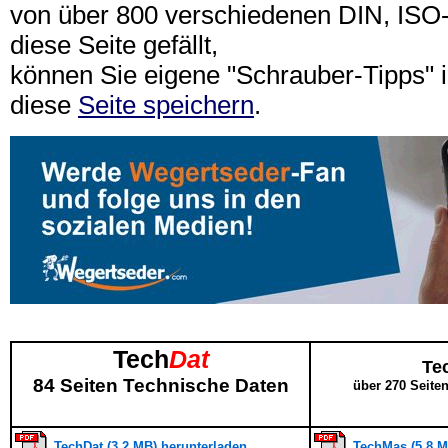
von über 800 verschiedenen DIN, IS
diese Seite gefällt,
können Sie eigene "Schrauber-Tipps"
diese
Seite speichern
.
Tech
Dat
Te
84 Seiten Technische Daten
über 270 Seite
TechDat (3,2 MB) herunterladen
TechMas (5,8 M