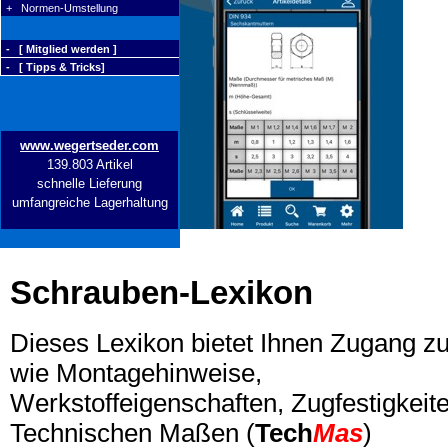
+ Normen-Umstellung
- [ Mitglied werden ]
- [ Tipps & Tricks]
www.wegertseder.com
139.803 Artikel
schnelle Lieferung
umfangreiche Lagerhaltung
Schrauben-Lexikon
Dieses Lexikon bietet Ihnen Zugang z
wie Montagehinweise,
Werkstoffeigenschaften, Zugfestigkeite
Technischen Maßen (
Tech
Mas
)