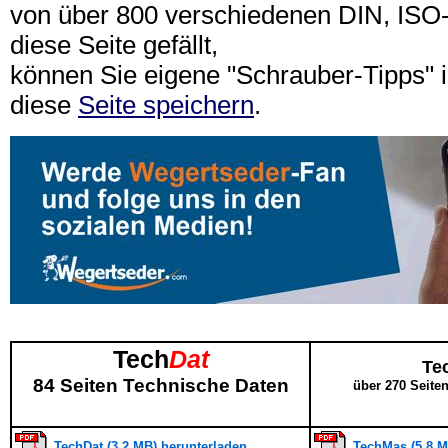
von über 800 verschiedenen DIN, IS
diese Seite gefällt,
können Sie eigene "Schrauber-Tipps"
diese
Seite speichern
.
Tech
Dat
Te
84 Seiten Technische Daten
über 270 Seite
TechDat (3,2 MB) herunterladen
TechMas (5,8 M