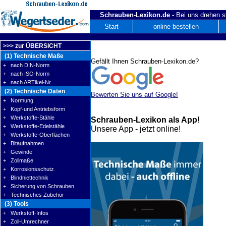
Schrauben-Lexikon.de -
Bei uns drehen s
Start
online bestellen
>>> zur ÜBERSICHT
(1) Technische Maße
Gefällt Ihnen Schrauben-Lexikon.de?
+ nach DIN-Norm
+ nach ISO-Norm
+ nach ARTikel-Nr.
(2) Technische Daten
Bewerten Sie uns auf Google!
+ Normung
+ Kopf-und Antriebsform
+ Werkstoffe-Stähle
Schrauben-Lexikon als App!
+ Werkstoffe-Edelstähle
Unsere App - jetzt online!
+ Werkstoffe-Oberflächen
+ Bitaufnahmen
+ Gewinde
+ Zollmaße
+ Korrosionsschutz
+ Blindniettechnik
+ Sicherung von Schrauben
+ Technisches Zubehör
(3) Tools
+ Werkstoff-Infos
+ Zoll-Umrechner