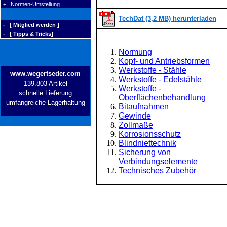
+ Normen-Umstellung
TechDat (3,2 MB) herunterladen
- [ Mitglied werden ]
- [ Tipps & Tricks]
Normung
Kopf- und Antriebsformen
Werkstoffe - Stähle
www.wegertseder.com
Werkstoffe - Edelstähle
139.803 Artikel
Werkstoffe -
schnelle Lieferung
Oberflächenbehandlung
umfangreiche Lagerhaltung
Bitaufnahmen
Gewinde
Zollmaße
Korrosionsschutz
Blindniettechnik
Sicherung von
Verbindungselemente
Technisches Zubehör