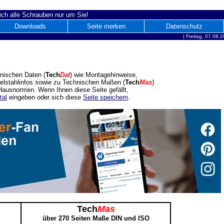
ich alle Schrauben nur um Sie!
Downloads
Seite merken
Datenschutz
|
Freitag, 07.08.
nischen Daten (
Tech
Dat
) wie Montagehinweise,
delstahlinfos sowie zu Technischen Maßen (
Tech
Mas
)
ausnormen. Wenn Ihnen diese Seite gefällt,
tal
eingeben oder sich diese
Seite speichern
.
Tech
Mas
über 270 Seiten Maße DIN und ISO