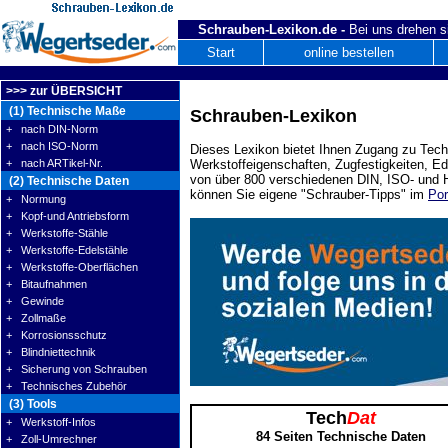
Schrauben-Lexikon.de -
Bei uns drehen s
Start
online bestellen
>>> zur ÜBERSICHT
(1) Technische Maße
Schrauben-Lexikon
+ nach DIN-Norm
+ nach ISO-Norm
Dieses Lexikon bietet Ihnen Zugang zu Tech
+ nach ARTikel-Nr.
Werkstoffeigenschaften, Zugfestigkeiten, E
von über 800 verschiedenen DIN, ISO- und H
(2) Technische Daten
können Sie eigene "Schrauber-Tipps" im
Por
+ Normung
+ Kopf-und Antriebsform
+ Werkstoffe-Stähle
+ Werkstoffe-Edelstähle
+ Werkstoffe-Oberflächen
+ Bitaufnahmen
+ Gewinde
+ Zollmaße
+ Korrosionsschutz
+ Blindniettechnik
+ Sicherung von Schrauben
+ Technisches Zubehör
(3) Tools
Tech
Dat
+ Werkstoff-Infos
84 Seiten Technische Daten
+ Zoll-Umrechner