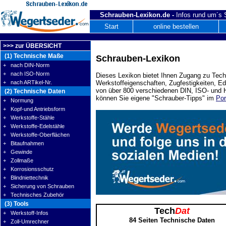
Schrauben-Lexikon.de -
Infos rund um´s
Start
online bestellen
>>> zur ÜBERSICHT
(1) Technische Maße
Schrauben-Lexikon
+ nach DIN-Norm
+ nach ISO-Norm
Dieses Lexikon bietet Ihnen Zugang zu Tech
+ nach ARTikel-Nr.
Werkstoffeigenschaften, Zugfestigkeiten, E
von über 800 verschiedenen DIN, ISO- und H
(2) Technische Daten
können Sie eigene "Schrauber-Tipps" im
Por
+ Normung
+ Kopf-und Antriebsform
+ Werkstoffe-Stähle
+ Werkstoffe-Edelstähle
+ Werkstoffe-Oberflächen
+ Bitaufnahmen
+ Gewinde
+ Zollmaße
+ Korrosionsschutz
+ Blindniettechnik
+ Sicherung von Schrauben
+ Technisches Zubehör
(3) Tools
Tech
Dat
+ Werkstoff-Infos
84 Seiten Technische Daten
+ Zoll-Umrechner