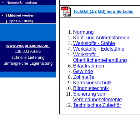
+ Normen-Umstellung
TechDat (3,2 MB) herunterladen
- [ Mitglied werden ]
- [ Tipps & Tricks]
Normung
Kopf- und Antriebsformen
Werkstoffe - Stähle
www.wegertseder.com
Werkstoffe - Edelstähle
139.803 Artikel
Werkstoffe -
schnelle Lieferung
Oberflächenbehandlung
umfangreiche Lagerhaltung
Bitaufnahmen
Gewinde
Zollmaße
Korrosionsschutz
Blindniettechnik
Sicherung von
Verbindungselemente
Technisches Zubehör