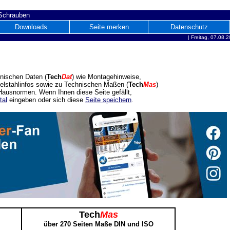
 Schrauben
Downloads
Seite merken
Datenschutz
|
Freitag, 07.08.
nischen Daten (
Tech
Dat
) wie Montagehinweise,
delstahlinfos sowie zu Technischen Maßen (
Tech
Mas
)
ausnormen. Wenn Ihnen diese Seite gefällt,
tal
eingeben oder sich diese
Seite speichern
.
Tech
Mas
über 270 Seiten Maße DIN und ISO