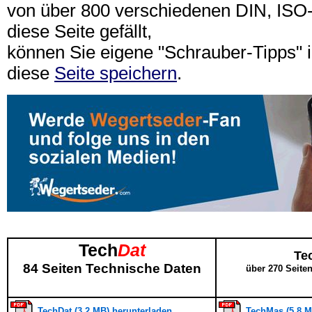
von über 800 verschiedenen DIN, IS
diese Seite gefällt,
können Sie eigene "Schrauber-Tipps"
diese
Seite speichern
.
Tech
Dat
Te
84 Seiten Technische Daten
über 270 Seite
TechDat (3,2 MB) herunterladen
TechMas (5,8 M