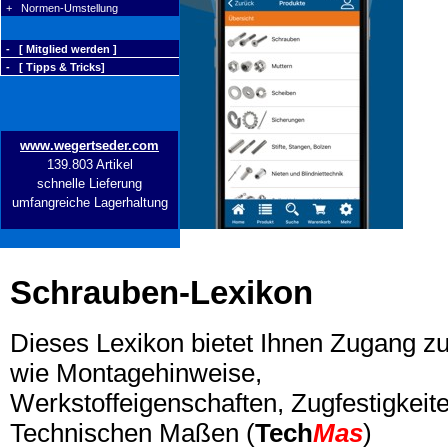
+ Normen-Umstellung
- [ Mitglied werden ]
- [ Tipps & Tricks]
www.wegertseder.com
139.803 Artikel
schnelle Lieferung
umfangreiche Lagerhaltung
Schrauben-Lexikon
Dieses Lexikon bietet Ihnen Zugang z
wie Montagehinweise,
Werkstoffeigenschaften, Zugfestigkeite
Technischen Maßen (
Tech
Mas
)