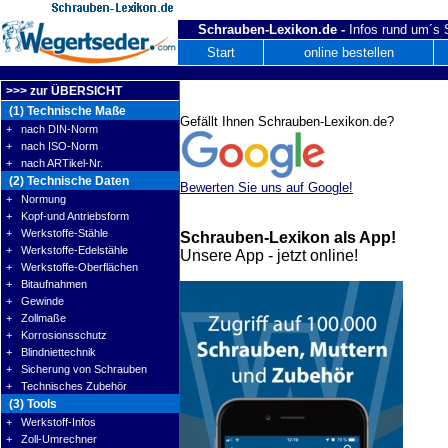
Schrauben-Lexikon.de -
Infos rund um´s
Start
online bestellen
>>> zur ÜBERSICHT
(1) Technische Maße
Gefällt Ihnen Schrauben-Lexikon.de?
+ nach DIN-Norm
+ nach ISO-Norm
+ nach ARTikel-Nr.
(2) Technische Daten
Bewerten Sie uns auf Google!
+ Normung
+ Kopf-und Antriebsform
+ Werkstoffe-Stähle
Schrauben-Lexikon als App!
+ Werkstoffe-Edelstähle
Unsere App - jetzt online!
+ Werkstoffe-Oberflächen
+ Bitaufnahmen
+ Gewinde
+ Zollmaße
+ Korrosionsschutz
+ Blindniettechnik
+ Sicherung von Schrauben
+ Technisches Zubehör
(3) Tools
+ Werkstoff-Infos
+ Zoll-Umrechner