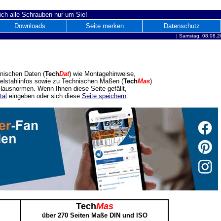
ich alle Schrauben nur um Sie!
Downloads
Seite merken
Datenschutz
|
Samstag, 08.08.2
nischen Daten (
Tech
Dat
) wie Montagehinweise,
delstahlinfos sowie zu Technischen Maßen (
Tech
Mas
)
ausnormen. Wenn Ihnen diese Seite gefällt,
tal
eingeben oder sich diese
Seite speichern
.
Tech
Mas
über 270 Seiten Maße DIN und ISO