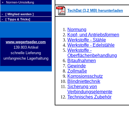
+ Normen-Umstellung
TechDat (3,2 MB) herunterladen
- [ Mitglied werden ]
- [ Tipps & Tricks]
Normung
Kopf- und Antriebsformen
Werkstoffe - Stähle
www.wegertseder.com
Werkstoffe - Edelstähle
139.803 Artikel
Werkstoffe -
schnelle Lieferung
Oberflächenbehandlung
umfangreiche Lagerhaltung
Bitaufnahmen
Gewinde
Zollmaße
Korrosionsschutz
Blindniettechnik
Sicherung von
Verbindungselemente
Technisches Zubehör