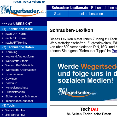
Schrauben-Lexikon.de -
Bei uns drehen s
Start
online bestellen
>>> zur ÜBERSICHT
(1) Technische Maße
Schrauben-Lexikon
+ nach DIN-Norm
+ nach ISO-Norm
Dieses Lexikon bietet Ihnen Zugang zu Tech
+ nach ARTikel-Nr.
Werkstoffeigenschaften, Zugfestigkeiten, E
von über 800 verschiedenen DIN, ISO- und H
(2) Technische Daten
können Sie eigene "Schrauber-Tipps" im
Por
+ Normung
+ Kopf-und Antriebsform
+ Werkstoffe-Stähle
+ Werkstoffe-Edelstähle
+ Werkstoffe-Oberflächen
+ Bitaufnahmen
+ Gewinde
+ Zollmaße
+ Korrosionsschutz
+ Blindniettechnik
+ Sicherung von Schrauben
+ Technisches Zubehör
(3) Tools
Tech
Dat
+ Werkstoff-Infos
84 Seiten Technische Daten
+ Zoll-Umrechner