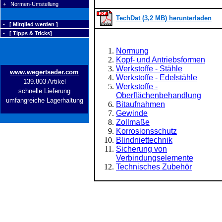
+ Normen-Umstellung
TechDat (3,2 MB) herunterladen
- [ Mitglied werden ]
- [ Tipps & Tricks]
Normung
Kopf- und Antriebsformen
Werkstoffe - Stähle
www.wegertseder.com
Werkstoffe - Edelstähle
139.803 Artikel
Werkstoffe -
schnelle Lieferung
Oberflächenbehandlung
umfangreiche Lagerhaltung
Bitaufnahmen
Gewinde
Zollmaße
Korrosionsschutz
Blindniettechnik
Sicherung von
Verbindungselemente
Technisches Zubehör