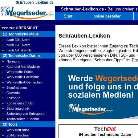
Schrauben-Lexikon.de -
Bei uns drehen s
Start
online bestellen
>>> zur ÜBERSICHT
(1) Technische Maße
Schrauben-Lexikon
+ nach DIN-Norm
+ nach ISO-Norm
Dieses Lexikon bietet Ihnen Zugang zu Tech
+ nach ARTikel-Nr.
Werkstoffeigenschaften, Zugfestigkeiten, E
von über 800 verschiedenen DIN, ISO- und H
(2) Technische Daten
können Sie eigene "Schrauber-Tipps" im
Por
+ Normung
+ Kopf-und Antriebsform
+ Werkstoffe-Stähle
+ Werkstoffe-Edelstähle
+ Werkstoffe-Oberflächen
+ Bitaufnahmen
+ Gewinde
+ Zollmaße
+ Korrosionsschutz
+ Blindniettechnik
+ Sicherung von Schrauben
+ Technisches Zubehör
(3) Tools
Tech
Dat
+ Werkstoff-Infos
84 Seiten Technische Daten
+ Zoll-Umrechner