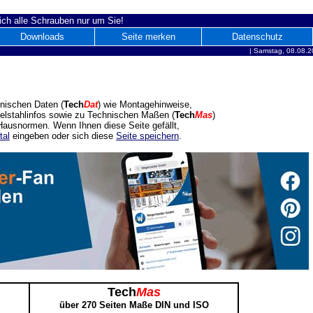
ich alle Schrauben nur um Sie!
Downloads
Seite merken
Datenschutz
|
Samstag, 08.08.2
nischen Daten (
Tech
Dat
) wie Montagehinweise,
delstahlinfos sowie zu Technischen Maßen (
Tech
Mas
)
ausnormen. Wenn Ihnen diese Seite gefällt,
tal
eingeben oder sich diese
Seite speichern
.
Tech
Mas
über 270 Seiten Maße DIN und ISO